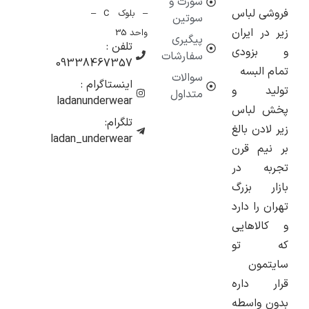
شورت و
فروشی لباس
– بلوک C –
سوتین
زیر در ایران
واحد 35
پیگیری
تلفن :
و بزودی
سفارشات
09338467357
تمام البسه
سوالات
اینستاگرام :
تولید و
متداول
ladanunderwear
پخش لباس
تلگرام:
زیر لادن بالغ
ladan_underwear
بر نیم قرن
تجربه در
بازار بزرگ
تهران را دارد
و کالاهایی
که تو
سایتمون
قرار داره
بدون واسطه