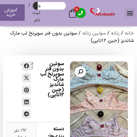
ورود /
0
آموزش
ثبت
خرید
نام
نه
/
زنانه
/
سوتین زنانه
/ سوتین بدون فنر سوپرنخ لب مارک
دیز (جین ۱۲تایی)
سوتین
اشتراک
گذاری:
بدون فنر
سوپرنخ لب
مارک
شاندیز
(جین
۱۲تایی)
دسته
192 نفر
بندی‌ها: