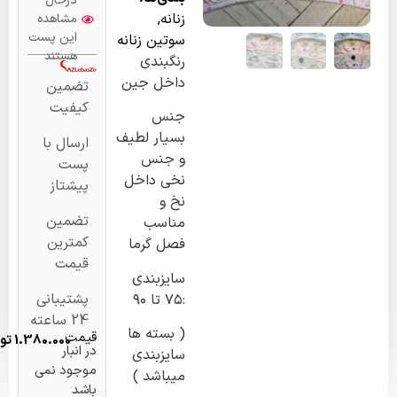
درحال
زنانه
,
مشاهده
این پست
سوتین زنانه
هستند
رنگبندی
داخل جین
تضمین
کیفیت
جنس
بسیار لطیف
ارسال با
و جنس
پست
نخی داخل
پیشتاز
نخ و
تضمین
مناسب
کمترین
فصل گرما
قیمت
سایزبندی
پشتیبانی
:۷۵ تا ۹۰
24 ساعته
( بسته ها
قیمت
1.380.000
تومان
در انبار
سایزبندی
موجود نمی
میباشد )
باشد