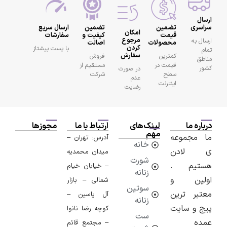
ارسال
سراسری
تضمین
تضمین
ارسال سریع
امکان
قیمت
کیفیت و
سفارشات
مرجوع
ارسال به
محصولات
اصالت
کردن
با پست پیشتاز
تمام
سفارش
کمترین
فروش
مناطق
قیمت در
مستقیم از
کشور
در صورت
سطح
شرکت
عدم
اینترنت
رضایت
درباره ما
لینک‌های
ارتباط با ما
مجوزها
مهم
ما مجموعه
آدرس: تهران –
خانه
ی لادن
میدان محمدیه
شورت
هستیم .
– خیابان خیام
زنانه
اولین و
شمالی – بازار
سوتین
معتبر ترین
آل یاسین –
زنانه
پیج و سایت
کوچه رضا نانوا
ست
عمده
– مجتمع قائم