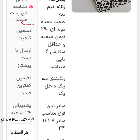
درحال
زنانه
,
نیم
مشاهده
این پست
تنه
هستند
قیمت عمده
دونه ای 290
تضمین
تومن میفته
کیفیت
و حداقل
ارسال با
سفارش 6
پست
تایی
پیشتاز
میباشد
تضمین
رنگبندی سه
کمترین
رنگ داخل
قیمت
پک
پشتیبانی
سایزبندی
24 ساعته
فری مناسب
قیمت
1.740.000
تومان
سایز 38 تا
44
هر قسط با