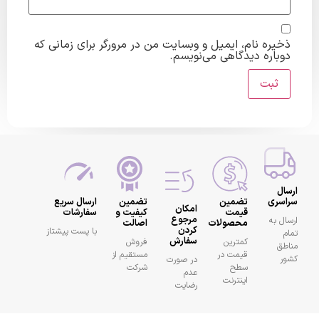
ره نام، ایمیل و وبسایت من در مرورگر برای زمانی که
اره دیدگاهی می‌نویسم.
ری
تضمین
تضمین
ارسال سریع
امکان
قیمت
کیفیت و
سفارشات
مرجوع
به
محصولات
اصالت
کردن
با پست پیشتاز
سفارش
کمترین
فروش
قیمت در
مستقیم از
در صورت
سطح
شرکت
عدم
اینترنت
رضایت