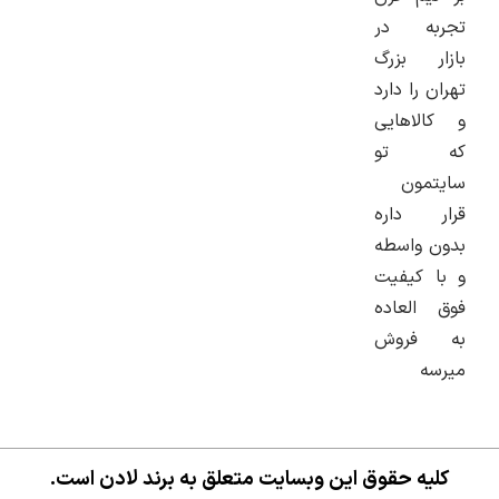
به در
ر بزرگ
 را دارد
لاهایی
 تو
مون
ر داره
 واسطه
 کیفیت
العاده
فروش
ه
یه حقوق این وبسایت متعلق به برند لادن است.