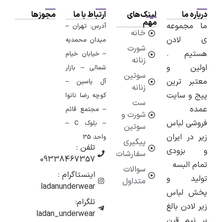
ه ما
لینک‌های
ارتباط با ما
مجوزها
مهم
مجموعه
آدرس: تهران –
خانه
لادن
میدان محمدیه
شورت
یم .
– خیابان خیام
زنانه
ین و
شمالی – بازار
سوتین
ر ترین
آل یاسین –
زنانه
و سایت
کوچه رضا نانوا
ست
ه
– مجتمع قائم
شورت و
ی لباس
– بلوک C –
سوتین
در ایران
واحد 35
پیگیری
تلفن :
زودی
سفارشات
09338467357
 البسه
سوالات
اینستاگرام :
ید و
متداول
ladanunderwear
 لباس
تلگرام:
ادن بالغ
ladan_underwear
یم قرن