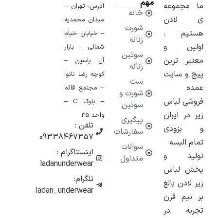
مهم
مجموعه
آدرس: تهران –
خانه
لادن
میدان محمدیه
شورت
یم .
– خیابان خیام
زنانه
ین و
شمالی – بازار
سوتین
ر ترین
آل یاسین –
زنانه
و سایت
کوچه رضا نانوا
ست
ه
– مجتمع قائم
شورت و
ی لباس
– بلوک C –
سوتین
در ایران
واحد 35
پیگیری
تلفن :
زودی
سفارشات
09338467357
 البسه
سوالات
اینستاگرام :
ید و
متداول
ladanunderwear
 لباس
تلگرام:
ادن بالغ
ladan_underwear
یم قرن
به در