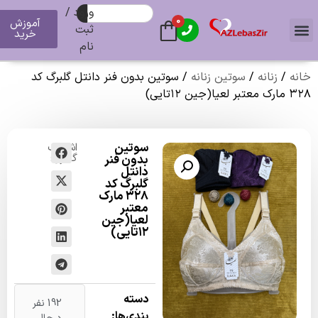
ورود /
0
آموزش
ثبت
خرید
نام
زنانه
/
سوتین زنانه
/ سوتین بدون فنر دانتل گلبرگ کد
سوتین
اشتراک
گذاری:
بدون فنر
دانتل
گلبرگ کد
۳۲۸ مارک
معتبر
لعیا(جین
۱۲تایی)
دسته
192 نفر
بندی‌ها: