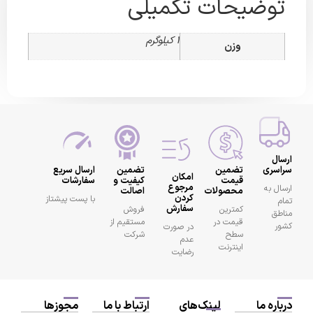
وضیحات تکمیلی
1 کیلوگرم
وزن
ری
تضمین
تضمین
ارسال سریع
امکان
قیمت
کیفیت و
سفارشات
مرجوع
به
محصولات
اصالت
کردن
با پست پیشتاز
سفارش
کمترین
فروش
قیمت در
مستقیم از
در صورت
سطح
شرکت
عدم
اینترنت
رضایت
ه ما
لینک‌های
ارتباط با ما
مجوزها