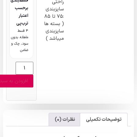
قسط‌بندی
راحتی
برحسب
سایزبندی
اعتبار
:‌۷۵ تا ۸۵
( بسته ها
ترب‌پی
سایزبندی
۴ قسط
ماهانه. بدون
میباشد )
سود، چک و
ضامن.
افزودن به سبد خرید
وضیحات تکمیلی
نظرات (0)