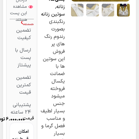
درحال
زنانه
,
مشاهده
این پست
سوتین زنانه
هستند
رنگبندی
بصورت
تضمین
رندوم رنگ
کیفیت
های پر
ارسال با
فروش
پست
این سوتین
پیشتاز
ها با
ضمانت
تضمین
یکسال
کمترین
فروخته
قیمت
میشود
جنس
پشتیبانی
بسیار لطیف
24 ساعته
و مناسب
قیمت
6.000.000
تومان
فصل گرما و
امکان
بسیار