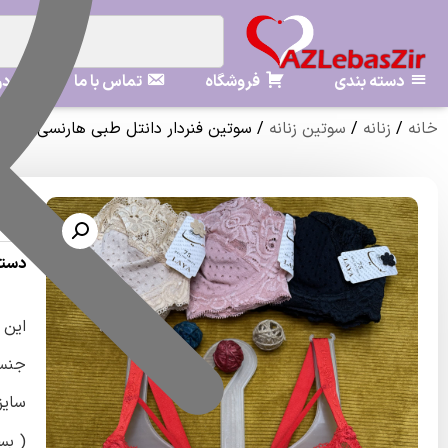
دسته بندی
فروشگاه
تماس با ما
در
خانه
/
زنانه
/
سوتین زنانه
/ سوتین فنردار دانتل طبی هارنسی کد ۲۰۱۱ مارک معتبر لعیا(جین ۱۲تایی)
لعیا(جی
دسته
این 
جنس 
سایزبند
( بس