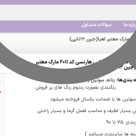
باره ما
سوالات متداول
سوتین فنردار دانتل طبی هارنسی کد ۲۰۱۱ مارک معتبر
اشتراک گذاری:
ن ۱۲تایی)
 بندی‌ها:
زنانه
,
سوتین زنانه
رنگبندی بصورت رندوم رنگ های پر فروش
سوتین ها با ضمانت یکسال فروخته میشود
بسیار لطیف و مناسب فصل گرما و بسیار راحتی
ی :۷۵ تا ۹۰
ته ها سایزبندی میباشد )