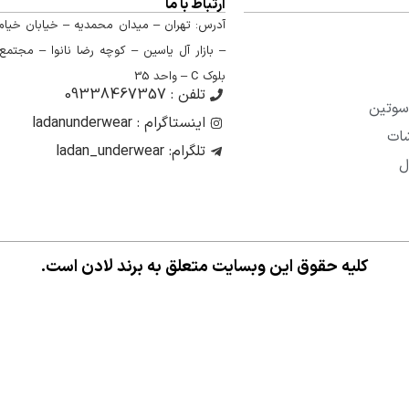
ارتباط با ما
آدرس: تهران – میدان محمدیه – خیابان خیام
– بازار آل یاسین – کوچه رضا نانوا – مجتمع
بلوک C – واحد 35
تلفن : 09338467357
سوتین
اینستاگرام : ladanunderwear
شات
تلگرام: ladan_underwear
ل
کلیه حقوق این وبسایت متعلق به برند لادن است.