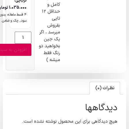
ترب‌پی:
کامل و
1.035.000
تومان
حداقل ۱۲
۴ قسط ماهانه. بدون
تایی
سود، چک و ضامن.
بفروش
میرسد ، اگر
یک جین
بخواهید دو
افزودن به سبد خرید
رنگ فقط
میشه )
ظرات (0)
دگاهها
 دیدگاهی برای این محصول نوشته نشده است.