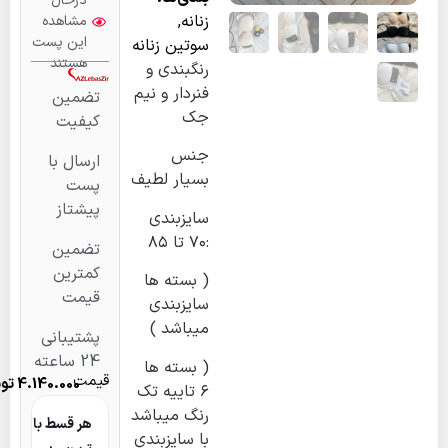
درحال
زنانه
,
مشاهده
این پست
سوتین زنانه
هستند
رنگبندی و
فنردار و نیم
تضمین
جک
کیفیت
جنس
ارسال با
بسیار لطیف
پست
پیشتاز
سایزبندی
:۷۰ تا ۸۵
تضمین
کمترین
( بسته ها
قیمت
سایزبندی
میباشد )
پشتیبانی
24 ساعته
( بسته ها
قیمت
4.140.000
تومان
۶ تاییه تک
رنگ میباشد
هر قسط با
با سایزبندی