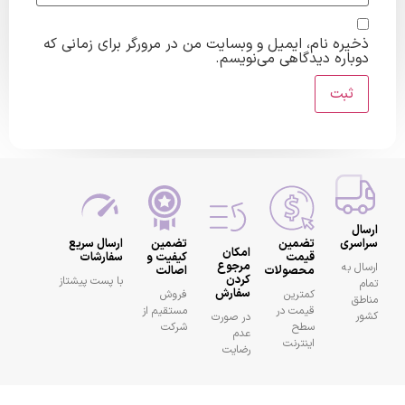
ره نام، ایمیل و وبسایت من در مرورگر برای زمانی که
اره دیدگاهی می‌نویسم.
ری
تضمین
تضمین
ارسال سریع
امکان
قیمت
کیفیت و
سفارشات
مرجوع
به
محصولات
اصالت
کردن
با پست پیشتاز
سفارش
کمترین
فروش
قیمت در
مستقیم از
در صورت
سطح
شرکت
عدم
اینترنت
رضایت