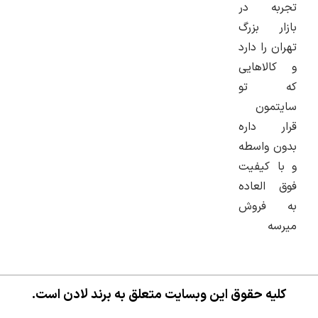
به در
ر بزرگ
 را دارد
لاهایی
 تو
مون
ر داره
 واسطه
 کیفیت
العاده
فروش
ه
یه حقوق این وبسایت متعلق به برند لادن است.