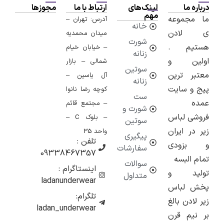
ه ما
لینک‌های
ارتباط با ما
مجوزها
مهم
مجموعه
آدرس: تهران –
خانه
لادن
میدان محمدیه
شورت
یم .
– خیابان خیام
زنانه
ین و
شمالی – بازار
سوتین
ر ترین
آل یاسین –
زنانه
و سایت
کوچه رضا نانوا
ست
ه
– مجتمع قائم
شورت و
ی لباس
– بلوک C –
سوتین
در ایران
واحد 35
پیگیری
تلفن :
زودی
سفارشات
09338467357
 البسه
سوالات
اینستاگرام :
ید و
متداول
ladanunderwear
 لباس
تلگرام:
ادن بالغ
ladan_underwear
یم قرن