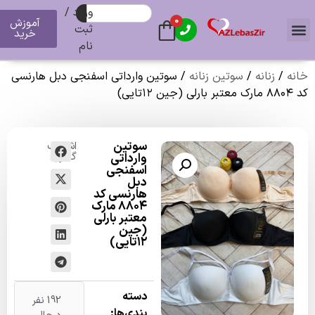
ورود /
0
آموزش
ثبت
خرید
نام
زنانه
/
سوتین زنانه
/ سوتین وارداتی اسفنجی دبل هارنسی
سوتین
اشتراک
گذاری:
وارداتی
اسفنجی
دبل
هارنسی کد
۸۸۰۴ مارک
معتبر بارلی
(جین
۱۲تایی)
دسته
192 نفر
بندی‌ها: