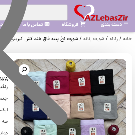
دسته بندی
فروشگاه
تماس با ما
در
خانه
/
زنانه
/
شورت زنانه
/ شورت نخ پنبه فاق بلند کش کبریتی ساده مارک 
شورت
جین 12 تای
N/A
رنگبندی12 طرح رنگ مختلف 
جنس 
ایکس ل
سه ای
دوایک