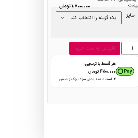
یمت
1.800.000
تومان
سایز
افزودن به سبد خرید
هر قسط با ترب‌پی:
450.000
تومان
۴ قسط ماهانه. بدون سود، چک و ضامن.