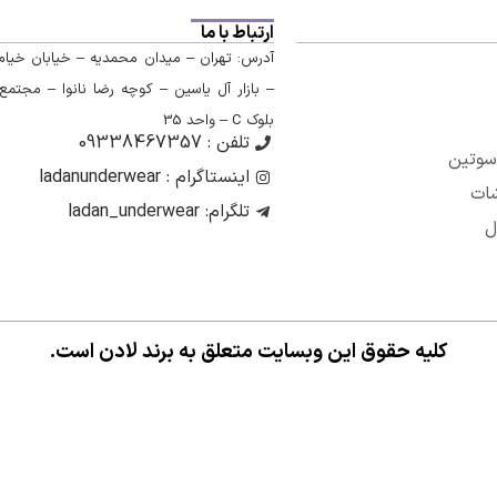
ارتباط با ما
آدرس: تهران – میدان محمدیه – خیابان خیام
– بازار آل یاسین – کوچه رضا نانوا – مجتمع
بلوک C – واحد 35
تلفن : 09338467357
سوتین
اینستاگرام : ladanunderwear
شات
تلگرام: ladan_underwear
ل
کلیه حقوق این وبسایت متعلق به برند لادن است.