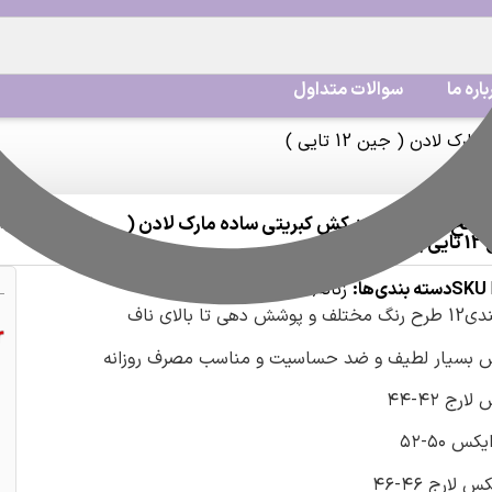
باره ما
سوالات متداول
لادن ( جین 12 تایی )
 نخ پنبه فاق بلند کش کبریتی ساده مارک لادن (
اشتراک گذاری:
ی )
SKU
دسته بندی‌ها:
زنانه
,
شورت زنانه
و پوشش دهی تا بالای ناف
بسیار لطیف و ضد حساسیت و مناسب مصرف روزانه
ارج ۴۲-۴۴
کس ۵۰-۵۲
س لارج ۴۶-۴۶